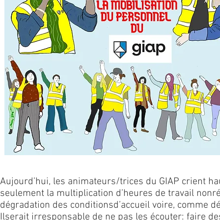
Aujourd’hui, les animateurs/trices du GIAP crient hau
seulement la multiplication d’heures de travail non
r
dégradation des conditions
d’accueil voire, comme dé
Il
serait irresponsable de ne pas les écouter: faire de